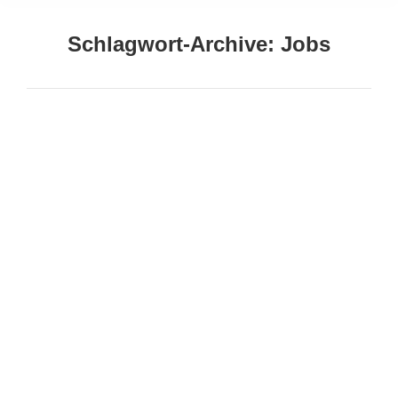
Schlagwort-Archive:
Jobs
Sie befinden sich hier:
Digitale Nomaden Jobs Tipps für
Quereinsteiger
Berufe
Von
Freedomnomade
11. Juli 2024
In unserer digitalen Welt gibt es viele Möglichkeiten,
Geld zu verdienen, ohne an einem bestimmten Ort zu
sein. Du kannst als digitale Nomadin oder digitaler
Nomade arbeiten. Wenn du in einem 9-to-5-Job bist
und nach einer Veränderung suchst, oder du einfach