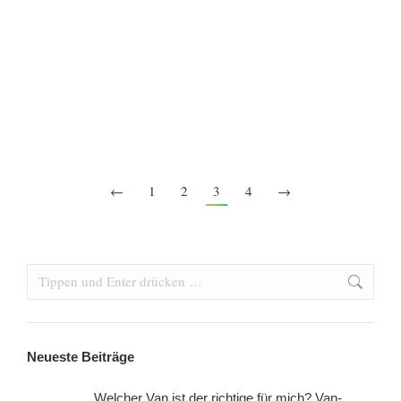
and Travel Abenteuer in Amerika ist es wichtig, die
Kosten im Blick zu behalten. In diesem Artikel werde
ich meine Tipps und Erfahrungen mit dir teilen, um
dir zu helfen, deine Work and Travel Amerika Kosten
zu…
←
1
2
3
4
→
Search:
Neueste Beiträge
Welcher Van ist der richtige für mich? Van-