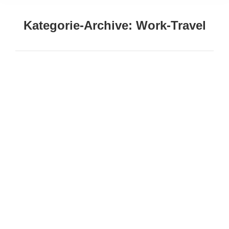
Kategorie-Archive:
Work-Travel
Sie befinden sich hier:
Meine Erfahrung: Halbes Jahr Work