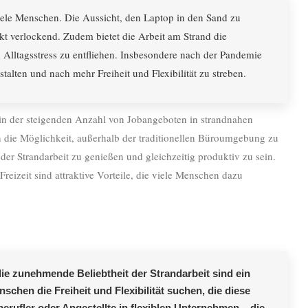
 viele Menschen. Die Aussicht, den Laptop in den Sand zu
kt verlockend. Zudem bietet die Arbeit am Strand die
Alltagsstress zu entfliehen. Insbesondere nach der Pandemie
talten und nach mehr Freiheit und Flexibilität zu streben.
 in der steigenden Anzahl von Jobangeboten in strandnahen
 die Möglichkeit, außerhalb der traditionellen Büroumgebung zu
der Strandarbeit zu genießen und gleichzeitig produktiv zu sein.
reizeit sind attraktive Vorteile, die viele Menschen dazu
ie zunehmende Beliebtheit der Strandarbeit sind ein
schen die Freiheit und Flexibilität suchen, die diese
berufler oder Angestellte in flexiblen Unternehmen – die