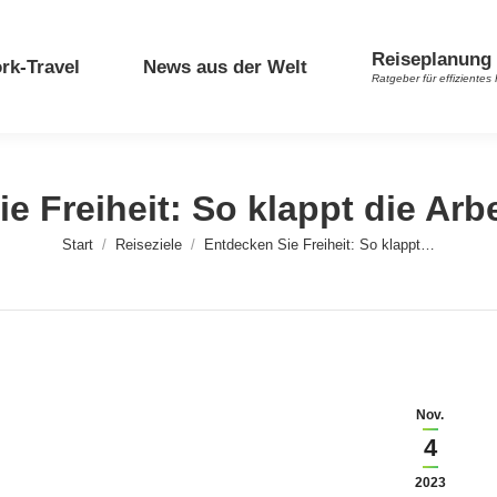
Reiseplanung 
rk-Travel
News aus der Welt
Ratgeber für effizient
e Freiheit: So klappt die Arb
Sie befinden sich hier:
Start
Reiseziele
Entdecken Sie Freiheit: So klappt…
Nov.
4
2023