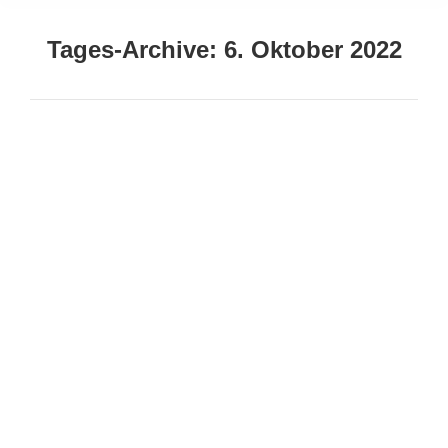
Tages-Archive:
6. Oktober 2022
Sie befinden sich hier:
Wo Arbeiten als digitaler Nomade – Die
10 schönsten Orte
Reiseziele
Von
Freedomnomade
6. Oktober 2022
Bist du ein digitaler Nomade und auf der Suche nach
deinem nächsten Ziel? Diese zehn Orte sind nicht nur
schön, sondern bieten auch die Annehmlichkeiten
und die Umgebung, die du brauchst, um effektiv zu
arbeiten. Finde heraus, welcher Ort der richtige für
dich ist. Die 10 schönsten Orte zum Arbeiten als