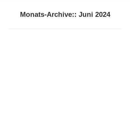
Monats-Archive::
Juni 2024
Sie befinden sich hier:
Internationales Roaming vs. Lokale